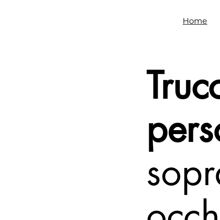
Home
Truc
pers
sopr
occh