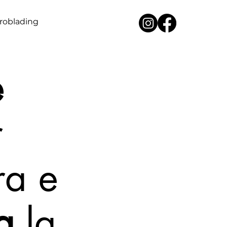
roblading
e
r
ra e
a
la