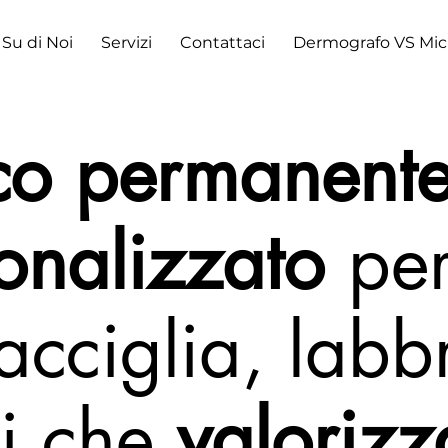
Su di Noi
Servizi
Contattaci
Dermografo VS Mic
co permanent
onalizzato
pe
acciglia, labb
i che
valorizz